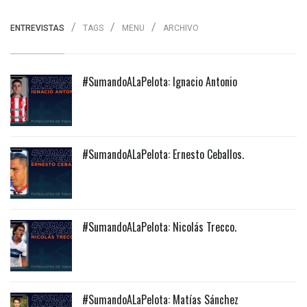
ENTREVISTAS
TAGS
MENU
ARCHIVO
#SumandoALaPelota: Ignacio Antonio
#SumandoALaPelota: Ernesto Ceballos.
#SumandoALaPelota: Nicolás Trecco.
#SumandoALaPelota: Matías Sánchez