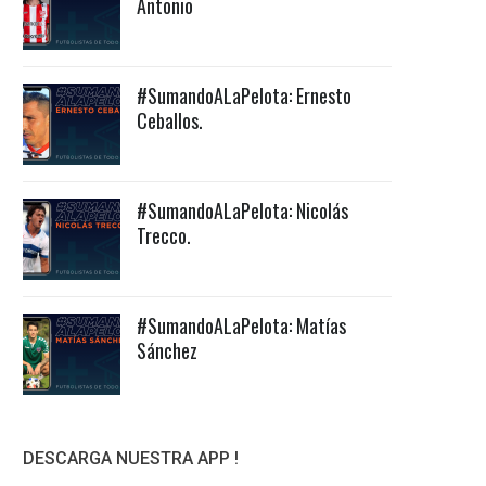
Antonio
#SumandoALaPelota: Ernesto
Ceballos.
#SumandoALaPelota: Nicolás
Trecco.
#SumandoALaPelota: Matías
Sánchez
DESCARGA NUESTRA APP !