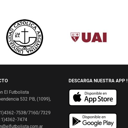
CTO
DESCARGA NUESTRA APP !
n El Futbolista
pendencia 532 PB, (1099),
411)4362-7538/7160/7329
411)4362-7474
n@elfutbolista.com.ar