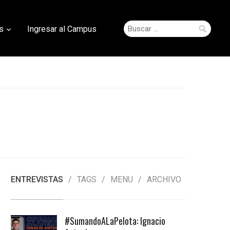
Buscar:
s
Ingresar al Campus
ENTREVISTAS
TAGS
MENU
ARCHIVO
#SumandoALaPelota: Ignacio