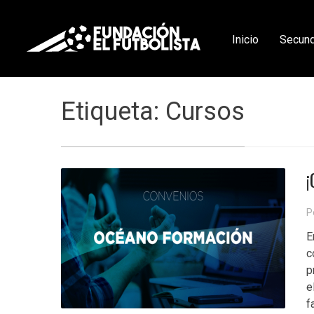
Inicio
Secund
Etiqueta: Cursos
¡
P
E
c
p
e
f