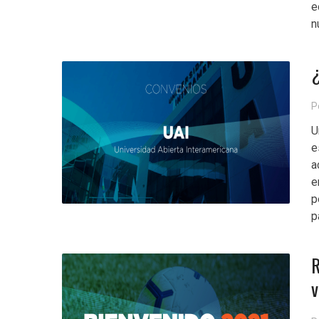
e
n
¿
P
U
e
a
e
p
p
R
v