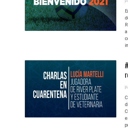
P
E
d
R
a
c
i
#
r
P
C
d
C
e
p