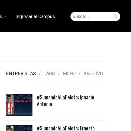
Buscar:
s
Ingresar al Campus
ENTREVISTAS
TAGS
MENU
ARCHIVO
#SumandoALaPelota: Ignacio
Antonio
#SumandoALaPelota: Ernesto