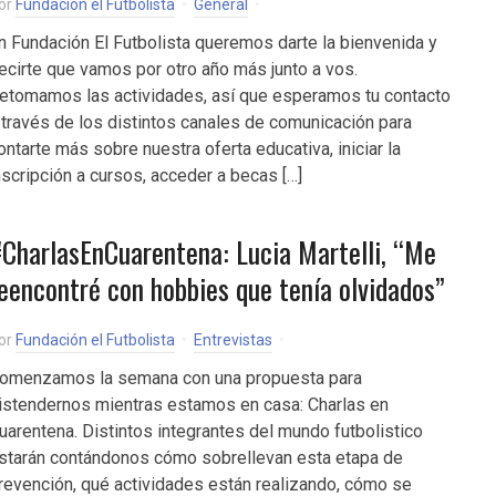
or
Fundación el Futbolista
General
n Fundación El Futbolista queremos darte la bienvenida y
ecirte que vamos por otro año más junto a vos.
etomamos las actividades, así que esperamos tu contacto
 través de los distintos canales de comunicación para
ontarte más sobre nuestra oferta educativa, iniciar la
nscripción a cursos, acceder a becas […]
CharlasEnCuarentena: Lucia Martelli, “Me
eencontré con hobbies que tenía olvidados”
or
Fundación el Futbolista
Entrevistas
omenzamos la semana con una propuesta para
istendernos mientras estamos en casa: Charlas en
uarentena. Distintos integrantes del mundo futbolistico
starán contándonos cómo sobrellevan esta etapa de
revención, qué actividades están realizando, cómo se