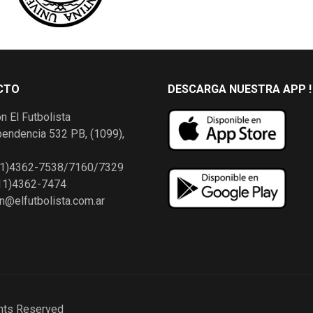
CTO
DESCARGA NUESTRA APP !
n El Futbolista
pendencia 532 PB, (1099),
411)4362-7538/7160/7329
411)4362-7474
n@elfutbolista.com.ar
ghts Reserved