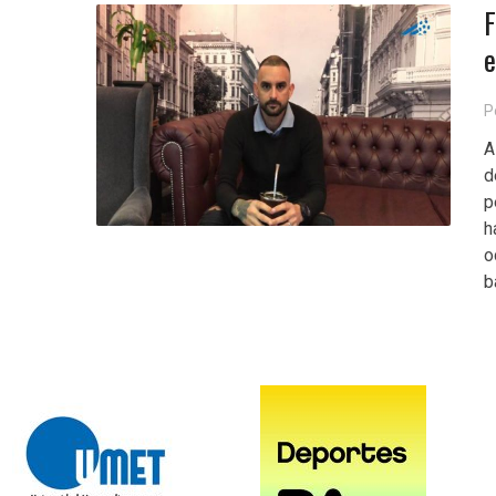
F
e
P
A
d
p
h
o
b