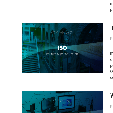
m
p
I
P
T
m
e
p
O
c
V
P