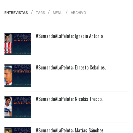
ENTREVISTAS
TAGS
MENU
ARCHIVO
#SumandoALaPelota: Ignacio Antonio
#SumandoALaPelota: Ernesto Ceballos.
#SumandoALaPelota: Nicolás Trecco.
#SumandoALaPelota: Matías Sánchez